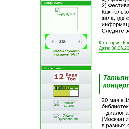
Бард РАДИО
2) Фестив
Как тольк
зала, где
информац
Следите з
Категория:
Ко
Дата:
08.06.2
чтобы слушать
нажмите "play"
Статистика
Татьян
концер
20 мая в 
библиотек
– диалог 
(Москва) 
в разных 