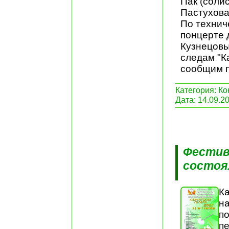
Пак (соли
Пастухова
По технич
понцерте 
Кузнецовы
следам "К
сообщим п
Категория:
Ко
Дата:
14.09.2
Фестив
состоя
Ка
на
по
п