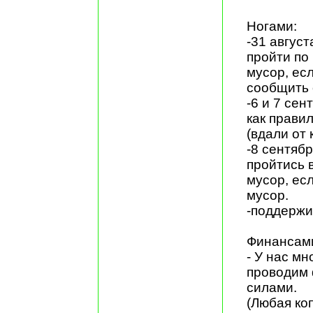
Ногами:
-31 август
пройти по
мусор, есл
сообщить 
-6 и 7 сен
как прави
(вдали от 
-8 сентяб
пройтись 
мусор, ес
мусор.
-поддержи
Финансам
- У нас мн
проводим 
силами.
(Любая ко