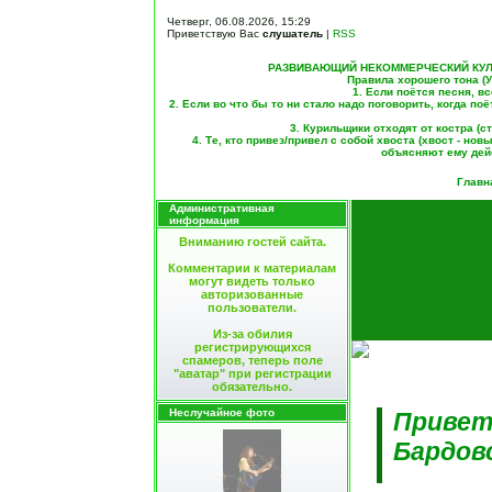
Четверг, 06.08.2026, 15:29
Приветствую Вас
слушатель
|
RSS
РАЗВИВАЮЩИЙ НЕКОММЕРЧЕСКИЙ КУЛ
Правила хорошего тона (
1. Если поётся песня, в
2. Если во что бы то ни стало надо поговорить, когда поё
3. Курильщики отходят от костра (с
4. Те, кто привез/привел с собой хвоста (хвост - нов
объясняют ему дей
Главн
Административная
информация
Вниманию гостей сайта.
Комментарии к материалам
могут видеть только
авторизованные
пользователи.
Из-за обилия
регистрирующихся
спамеров, теперь поле
"аватар" при регистрации
обязательно.
Неслучайное фото
Привет
Бардов