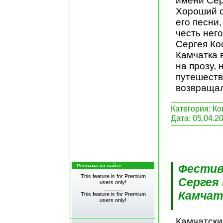
имени Сер
Хороший с
его песни,
честь него
Сергея Ко
Камчатка 
на прозу,
путешеств
возвращал
Категория:
Ко
Дата:
05.04.2
Фестив
Реклама на сайте:
This feature is for Premium
Сергея
users only!
______
Камчат
This feature is for Premium
users only!
Камчатски