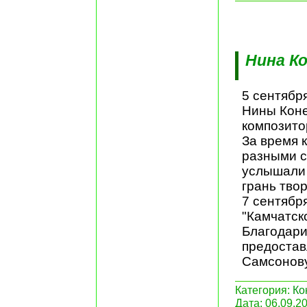
Нина К
5 сентябр
Нины Коне
композито
За время 
разными с
услышали н
грань тво
7 сентябр
"Камчатско
Благодари
предостав
Самсонову
Категория:
Ко
Дата:
06.09.2