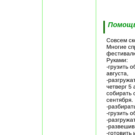
Помощ
Совсем ск
Многие сп
фестивал
Руками:
-грузить о
августа,
-разгружа
четверг 5 
собирать с
сентября.
-разбират
-грузить 
-разгружа
-развешив
-готовить