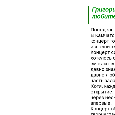
Григор
любите
Понедельн
В Камчатс
концерт го
исполните
Концерт с
хотелось 
вместит вс
давно зна
давно люб
часть зал
Хотя, кажд
открытие.
через неск
впервые.
Концерт вё
творчеств