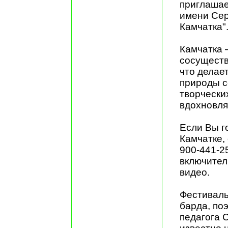
приглашае
имени Сер
Камчатка"
Камчатка –
сосуществ
что делае
природы с
творчески
вдохновл
Если Вы г
Камчатке,
900-441-25
включител
видео.
Фестиваль
барда, поэ
педагога 