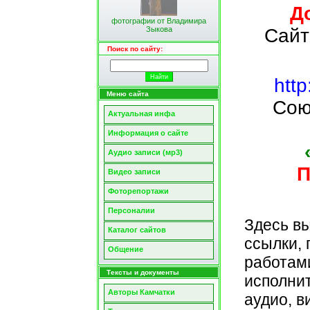
Д
фотографии от Владимира
Зыкова
Сай
Поиск по сайту:
http
Меню сайта
Сою
Актуальная инфа
Информация о сайте
Аудио записи (мр3)
П
Видео записи
Фоторепортажи
Персоналии
Здесь вы
Каталог сайтов
ссылки, 
Общение
работами
Тексты и документы
исполнит
Авторы Камчатки
аудио, в