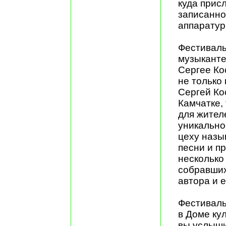
куда прис
записанно
аппаратур
Фестиваль
музыканте
Сергее Ко
не только 
Сергей Ко
Камчатке, 
для жител
уникально
цеху назы
песни и п
несколько 
собравших
автора и е
Фестиваль
в Доме кул
вы услыши