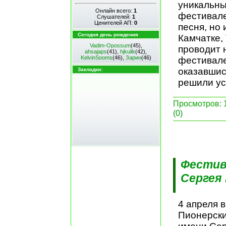
уникальны
Онлайн всего:
1
фестивале
Слушателей:
1
Ценителей АП:
0
песня, но
Сегодня день рождения
Камчатке,
Vadim-Opossum
(45)
,
проводит 
ahsajaps
(41)
,
hjkulik
(42)
,
KelvinSooms
(46)
,
Зарин
(46)
фестивале
оказавшис
Закладки:
решили ус
Просмотров: 1
(0)
Фестив
Сергея
4 апреля в
Пионерски