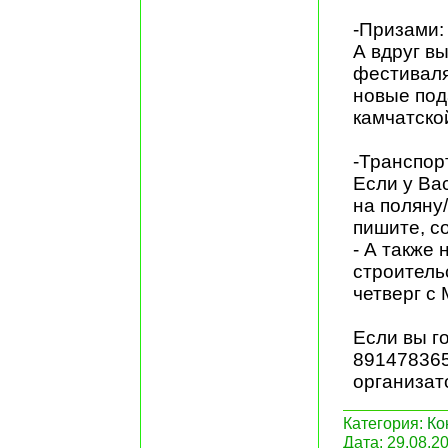
-Призами:
А вдруг в
фестиваля
новые под
камчатско
-Транспор
Если у Ва
на поляну
пишите, с
- А также
строитель
четверг с
Если вы г
891478365
организат
Категория:
Ко
Дата:
29.08.2