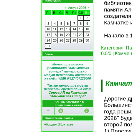
Календарь
библиотек
«
Август 2026
»
памяти Ал
Пн
Вт
Ср
Чт
Пт
Сб
Вс
создателя
1
2
Камчатке 
3
4
5
6
7
8
9
10
11
12
13
14
15
16
Начало в 
17
18
19
20
21
22
23
24
25
26
27
28
29
30
31
Категория:
Па
0.0/0 |
Коммент
Часы
Желающие помочь
фестивалю "Камчатская
гитара" материально
могут перевести средства
на счёт WMR R327407126606
Камчат
Так же желающие могут
первести средства на счёт
Союза АП на Камчатке
"Камчатская гитара"
Дорогие д
"АП на Камчатке" в
Большинст
социальных сетях:
года реши
"
"
2026" буд
Камчатские сайты
второй по
Абордаж ВКонтакте
1) Прослу