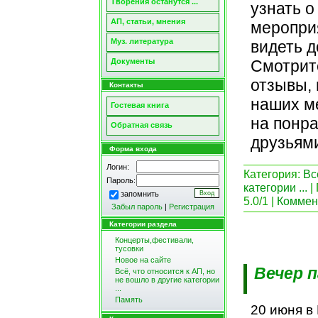
Творения останутся ...
узнать 
АП, статьи, мнения
мероприя
Муз. литература
видеть д
Документы
Смотрите
отзывы, 
Контакты
наших м
Гостевая книга
на понр
Обратная связь
друзьям
Форма входа
Логин:
Категория:
Вс
Пароль:
категории ...
|
запомнить
5.0/1 |
Коммент
Забыл пароль
|
Регистрация
Категории раздела
Концерты,фестивали,
тусовки
Новое на сайте
Вечер 
Всё, что относится к АП, но
не вошло в другие категории
...
Память
20 июня в