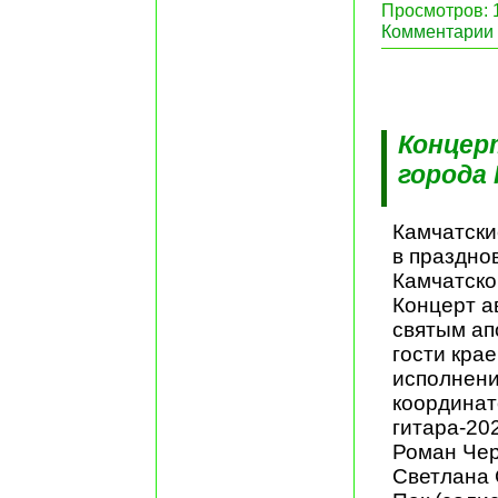
Просмотров: 1
Комментарии 
Концер
города
Камчатски
в праздно
Камчатско
Концерт а
святым ап
гости кра
исполнени
координат
гитара-20
Роман Чер
Светлана 